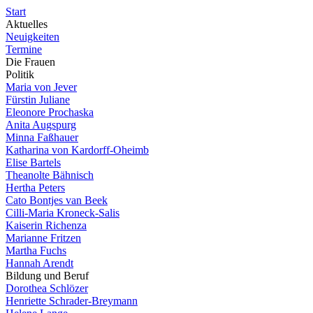
Start
Aktuelles
Neuigkeiten
Termine
Die Frauen
Politik
Maria von Jever
Fürstin Juliane
Eleonore Prochaska
Anita Augspurg
Minna Faßhauer
Katharina von Kardorff-Oheimb
Elise Bartels
Theanolte Bähnisch
Hertha Peters
Cato Bontjes van Beek
Cilli-Maria Kroneck-Salis
Kaiserin Richenza
Marianne Fritzen
Martha Fuchs
Hannah Arendt
Bildung und Beruf
Dorothea Schlözer
Henriette Schrader-Breymann