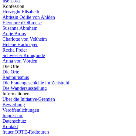
Ilse Losa
Konfession
Herzogin Elisabeth
Äbtissin Odilie von Ahlden
Eléonore d'Olbreuse
Susanna Abraham
Antje Brons
Charlotte von Veltheim
Helene Hartmeyer
Recha Freier
Schwester Kunigunde
Anna von Vörden
Die Orte
Die Orte
Radtourismus
Die Frauengeschichte im Zeitstrahl
Die Wanderausstellung
Informationen
Über die Initiative/Gremien
Bewerbung
Veröffentlichungen
Impressum
Datenschutz
Kontakt
frauenORTE-Radtouren