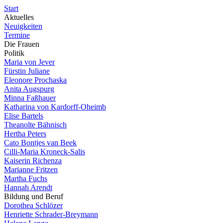
Start
Aktuelles
Neuigkeiten
Termine
Die Frauen
Politik
Maria von Jever
Fürstin Juliane
Eleonore Prochaska
Anita Augspurg
Minna Faßhauer
Katharina von Kardorff-Oheimb
Elise Bartels
Theanolte Bähnisch
Hertha Peters
Cato Bontjes van Beek
Cilli-Maria Kroneck-Salis
Kaiserin Richenza
Marianne Fritzen
Martha Fuchs
Hannah Arendt
Bildung und Beruf
Dorothea Schlözer
Henriette Schrader-Breymann