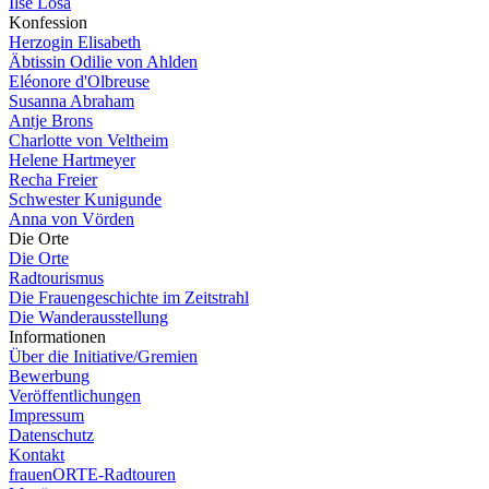
Ilse Losa
Konfession
Herzogin Elisabeth
Äbtissin Odilie von Ahlden
Eléonore d'Olbreuse
Susanna Abraham
Antje Brons
Charlotte von Veltheim
Helene Hartmeyer
Recha Freier
Schwester Kunigunde
Anna von Vörden
Die Orte
Die Orte
Radtourismus
Die Frauengeschichte im Zeitstrahl
Die Wanderausstellung
Informationen
Über die Initiative/Gremien
Bewerbung
Veröffentlichungen
Impressum
Datenschutz
Kontakt
frauenORTE-Radtouren