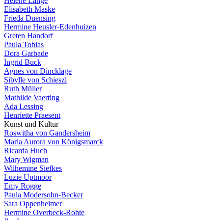
Helene Lange
Elisabeth Maske
Frieda Duensing
Hermine Heusler-Edenhuizen
Greten Handorf
Paula Tobias
Dora Garbade
Ingrid Buck
Agnes von Dincklage
Sibylle von Schieszl
Ruth Müller
Mathilde Vaerting
Ada Lessing
Henriette Praesent
Kunst und Kultur
Roswitha von Gandersheim
Maria Aurora von Königsmarck
Ricarda Huch
Mary Wigman
Wilhemine Siefkes
Luzie Uptmoor
Emy Rogge
Paula Modersohn-Becker
Sara Oppenheimer
Hermine Overbeck-Rohte